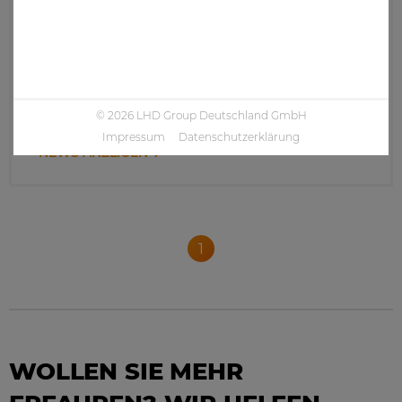
Veröffentlicht: 22.01.2020
Die jedes Jahr stattfindende Messe „Intersec“ in
Dubai ist die Leitmesse für Schutz- und
Sicherheitsausrüstung im arabischen Raum. Die
LHD Group ...
© 2026 LHD Group Deutschland GmbH
Impressum
Datenschutzerklärung
NEWS ANZEIGEN
1
WOLLEN SIE MEHR