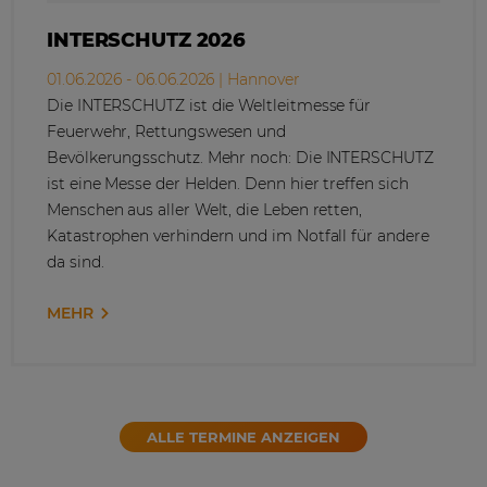
INTERSCHUTZ 2026
01.06.2026 - 06.06.2026 | Hannover
Die INTERSCHUTZ ist die Weltleitmesse für
Feuerwehr, Rettungswesen und
Bevölkerungsschutz. Mehr noch: Die INTERSCHUTZ
ist eine Messe der Helden. Denn hier treffen sich
Menschen aus aller Welt, die Leben retten,
Katastrophen verhindern und im Notfall für andere
da sind.
MEHR
ALLE TERMINE ANZEIGEN