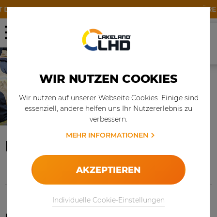
DA!
UNSERE NEUE BROSCHÜRE IS
MEHR
WIR NUTZEN COOKIES
Wir nutzen auf unserer Webseite Cookies. Einige sind
essenziell, andere helfen uns Ihr Nutzererlebnis zu
verbessern.
MEHR INFORMATIONEN
UNSER ANSPRUCH
AKZEPTIEREN
Individuelle Cookie-Einstellungen