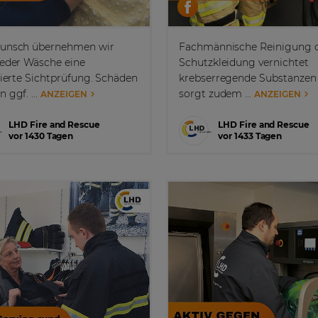
unsch übernehmen wir
Fachmännische Reinigung 
jeder Wäsche eine
Schutzkleidung vernichtet
lierte Sichtprüfung. Schäden
krebserregende Substanzen 
 ggf. ...
sorgt zudem ...
ANZEIGEN
ANZEIGEN
LHD Fire and Rescue
LHD Fire and Rescue
vor 1430 Tagen
vor 1433 Tagen