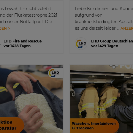
s bewährt - nicht zuletzt
Liebe Kundinnen und Kunde
nd der Flutkatastrophe 2021
aufgrund von
sich unser Notfallpool. Die ...
krankheitsbedingten Ausfäll
es uns derzeit leider ...
GEN
ANZEI
LHD Fire and Rescue
LHD Group Deutschla
vor 1428 Tagen
vor 1429 Tagen