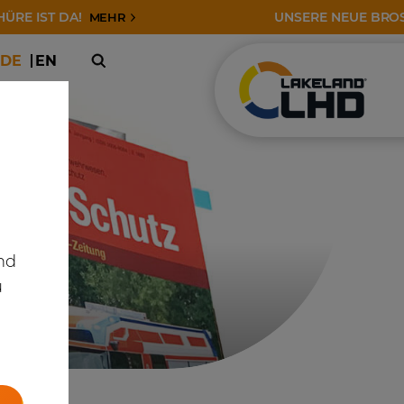
ST DA!
UNSERE NEUE BROSCHÜRE
MEHR
DE
EN
nd
u