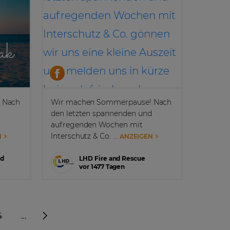
 Nach
Wir machen Sommerpause! Nach
d
den letzten spannenden und
aufregenden Wochen mit
Interschutz & Co. ...
N
ANZEIGEN
nd
LHD Fire and Rescue
vor 1477 Tagen
4
…