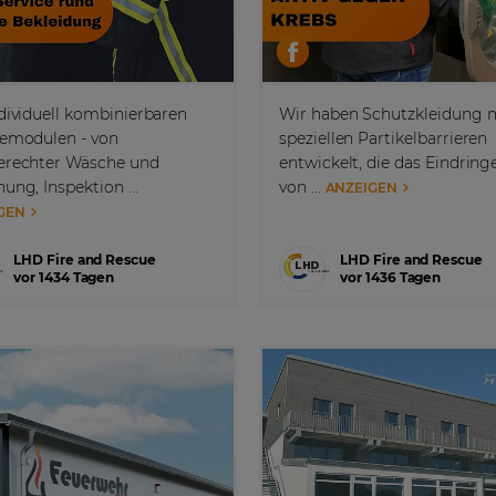
dividuell kombinierbaren
Wir haben Schutzkleidung 
cemodulen - von
speziellen Partikelbarrieren
erechter Wäsche und
entwickelt, die das Eindring
ung, Inspektion ...
von ...
ANZEIGEN
GEN
LHD Fire and Rescue
LHD Fire and Rescue
vor 1434 Tagen
vor 1436 Tagen