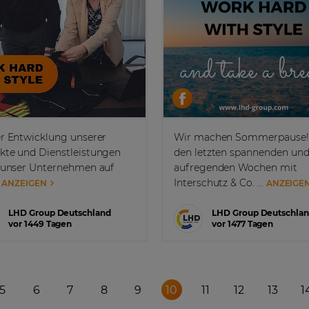
er Entwicklung unserer
Wir machen Sommerpause!
kte und Dienstleistungen
den letzten spannenden un
t unser Unternehmen auf
aufregenden Wochen mit
.
Interschutz & Co. ...
ANZEIGEN
ANZEIGE
LHD Group Deutschland
LHD Group Deutschla
vor 1449 Tagen
vor 1477 Tagen
5
6
7
8
9
10
11
12
13
1