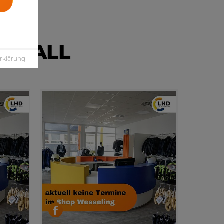
A WALL
rklärung