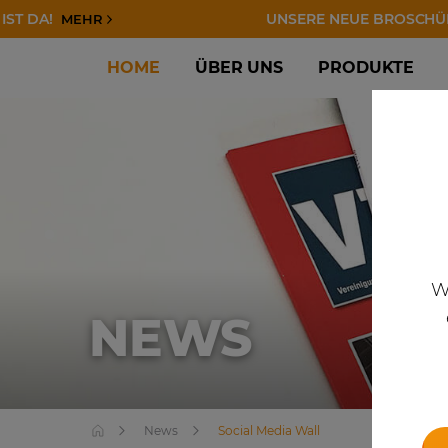
!
UNSERE NEUE BROSCHÜRE IST 
MEHR
HOME
ÜBER UNS
PRODUKTE
W
NEWS
News
Social Media Wall