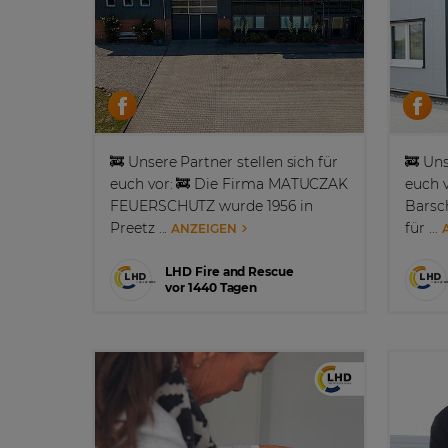
🚒 Unsere Partner stellen sich für
🚒 Uns
euch vor: 🚒 Die Firma MATUCZAK
euch 
FEUERSCHUTZ wurde 1956 in
Barsc
Preetz ...
für ...
ANZEIGEN
LHD Fire and Rescue
vor 1440 Tagen