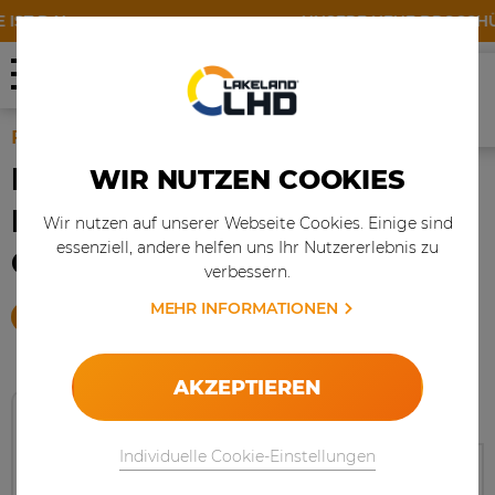
ST DA!
UNSERE NEUE BROSCHÜRE
MEHR
FEUERSCHUTZKLEIDUNG
KINETIC X MIT
WIR NUTZEN COOKIES
PARTIKELSCHUTZ, NOMEX®
Wir nutzen auf unserer Webseite Cookies. Einige sind
essenziell, andere helfen uns Ihr Nutzererlebnis zu
COMFORT
verbessern.
MEHR INFORMATIONEN
PRODUKT ANFRAGEN
AKZEPTIEREN
ÜBERJACKE
ÜBERHOSE MIT
MIT
PARTIKELSCHUTZ
PARTIKELSCHUTZ
Individuelle Cookie-Einstellungen