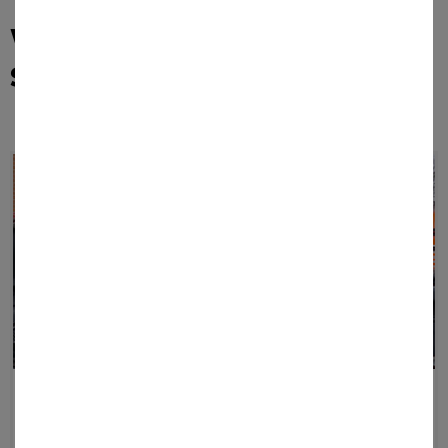
WÄHLEN SIE AUS UNSEREM
SORTIMENT:
TECHNISCHE HILFELEISTUNG
PRODUKTE ANZEIGEN